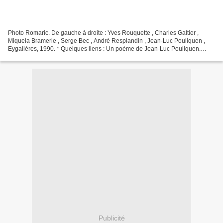
Photo Romaric. De gauche à droite : Yves Rouquette , Charles Galtier ,
Miquela Bramerie , Serge Bec , André Resplandin , Jean-Luc Pouliquen ,
Eygalières, 1990. * Quelques liens : Un poème de Jean-Luc Pouliquen.
Dans le numéro 79 du Pays d'Apt. Juillet...
Publicité