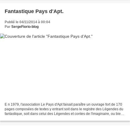
Fantastique Pays d'Apt.
Publié le 04/11/2014 à 00:04
Par
SergeFiorio-blog
E n 1979, l'association Le Pays d'Apt faisait paraître un ouvrage fort de 170
pages composées de textes y entrant soit dans le registre des Légendes du
fantastique, soit dans celui des Légendes et contes de l'imaginaire, ou bien
encore dans les Récits...