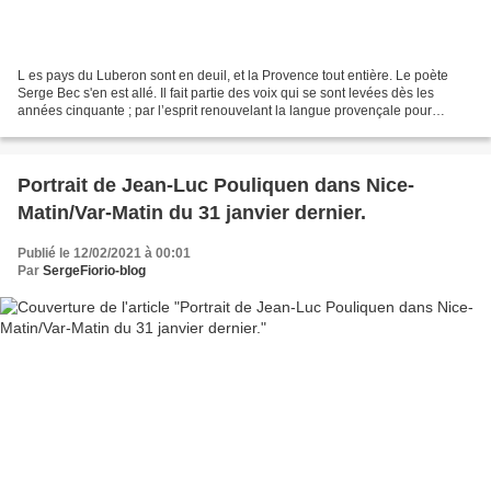
L es pays du Luberon sont en deuil, et la Provence tout entière. Le poète
Serge Bec s'en est allé. Il fait partie des voix qui se sont levées dès les
années cinquante ; par l’esprit renouvelant la langue provençale pour
mieux, non la défendre, mais......
Portrait de Jean-Luc Pouliquen dans Nice-
Matin/Var-Matin du 31 janvier dernier.
Publié le 12/02/2021 à 00:01
Par
SergeFiorio-blog