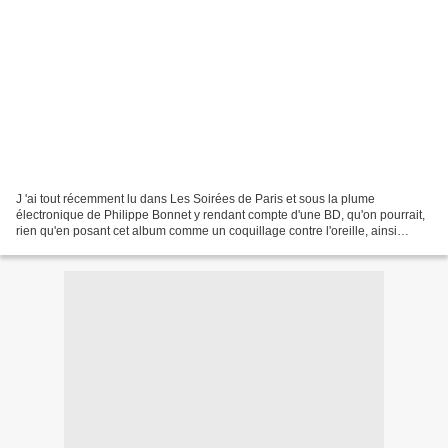
J 'ai tout récemment lu dans Les Soirées de Paris et sous la plume
électronique de Philippe Bonnet y rendant compte d'une BD, qu'on pourrait,
rien qu'en posant cet album comme un coquillage contre l'oreille, ainsi
entendre battre le cœur de Wally - 94...