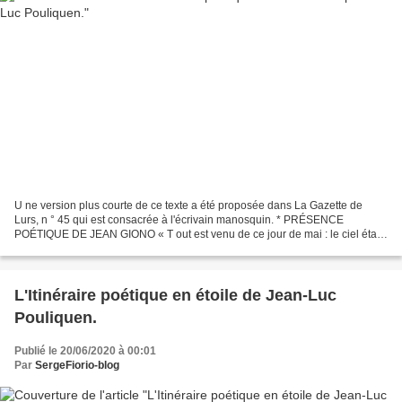
U ne version plus courte de ce texte a été proposée dans La Gazette de
Lurs, n ° 45 qui est consacrée à l'écrivain manosquin. * PRÉSENCE
POÉTIQUE DE JEAN GIONO « T out est venu de ce jour de mai : le ciel était
lisse comme une pierre de lavoir ; le mistral...
L'Itinéraire poétique en étoile de Jean-Luc
Pouliquen.
Publié le 20/06/2020 à 00:01
Par
SergeFiorio-blog