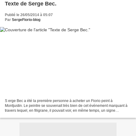
Texte de Serge Bec.
Publié le 26/05/2014 à 05:07
Par
SergeFiorio-blog
S erge Bec a été la première personne à acheter un Fiorio peint à
Montjustin. Le peintre se souvenait très bien de cet événement marquant à
travers lequel, en filigrane, il pouvait voir, en même temps, un signe
favorable et encourageant, de bonne augure,...