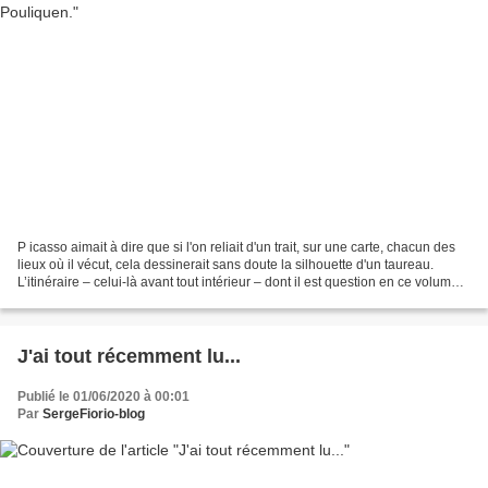
P icasso aimait à dire que si l'on reliait d'un trait, sur une carte, chacun des
lieux où il vécut, cela dessinerait sans doute la silhouette d'un taureau.
L’itinéraire – celui-là avant tout intérieur – dont il est question en ce volume
se trouve... Lire...
J'ai tout récemment lu...
Publié le 01/06/2020 à 00:01
Par
SergeFiorio-blog