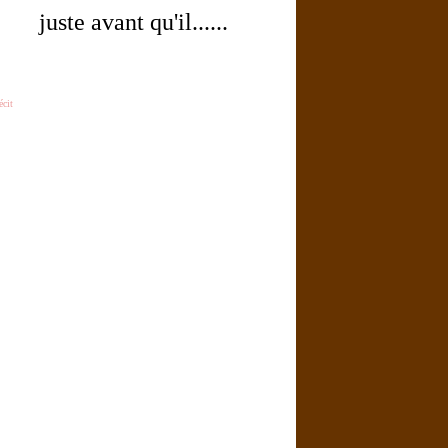
juste avant qu'il......
écit