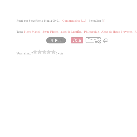
Posté par SergeFiorio-blog à 00:01 -
Commentaires [
…
]
- Permalien [
#
]
Tags:
Pierre Martel
,
Serge Fiorio
,
alpes de Lumière
,
Philosophie
,
Alpes-de-Haute-Provence
,
R
Vous aimez ?
0 vote