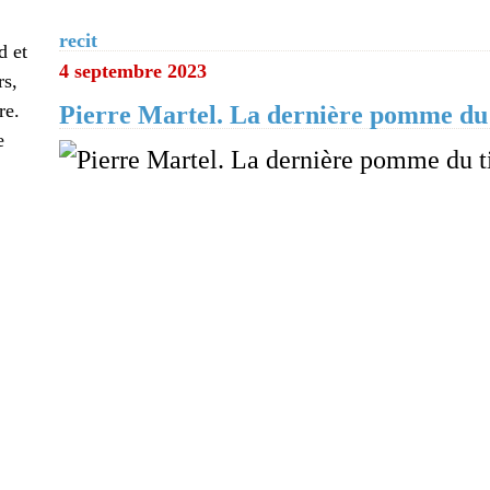
recit
d et
4 septembre 2023
rs,
re.
Pierre Martel. La dernière pomme du 
e