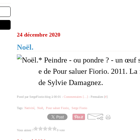
24 décembre 2020
Noël.
* Peindre - ou pondre ? - un œuf
e de Pour saluer Fiorio. 2011. La 
de Sylvie Damagnez.
Posté par SergeFiorio-blog à 00:01 -
Commentaires [
…
]
- Permalien [
#
]
Tags:
Nativité
,
Noël
,
Pour saluer Fiorio
,
Serge Fiorio
Vous aimez ?
0 vote