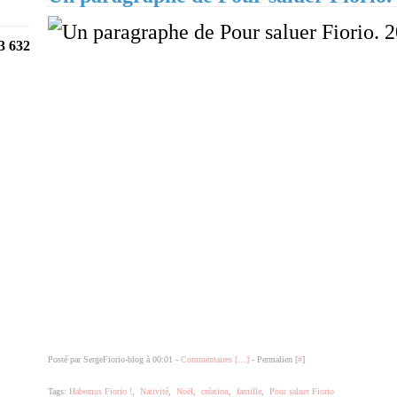
3 632
Posté par SergeFiorio-blog à 00:01 -
Commentaires [
…
]
- Permalien [
#
]
Tags:
Habemus Fiorio !
,
Nativité
,
Noël
,
création
,
famille
,
Pour saluer Fiorio