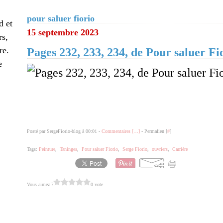
pour saluer fiorio
d et
15 septembre 2023
rs,
re.
Pages 232, 233, 234, de Pour saluer Fi
e
Posté par SergeFiorio-blog à 00:01 -
Commentaires [
…
]
- Permalien [
#
]
Tags:
Peinture
,
Taninges
,
Pour saluer Fiorio
,
Serge Fiorio
,
ouvriers
,
Carrière
Vous aimez ?
0 vote