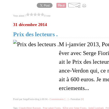
Vous aimez ?
0 vote
31 décembre 2014
Prix des lecteurs .
M i-janvier 2013, Po
êver avec Serge Fiori
ait le Prix des lect
ance-Verdon qui, ce n
ait à 600 euros. Je m
erciements...
Posté par SergeFiorio-blog à 00:04 -
Commentaires [
…
]
- Permalien [
#
]
Tags:
Claude-Henri Rocquet
,
Pour saluer Fiorio
,
Rêver avec Serge Fiorio
,
André Lombard
,
Pri