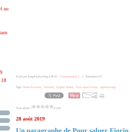
l au
hiam
69
Posté par SergeFiorio-blog à 00:01 -
Commentaires [
…
]
- Permalien [
#
]
 18
Tags:
Haute-Provence
,
Peinture
,
Eugène Martel
,
Pour saluer Fiorio
,
apprentissage
Vous aimez ?
0 vote
28 août 2019
Un paragraphe de Pour saluer Fiorio. 