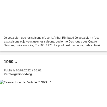
Je veux bien que les saisons m'usent. Arthur Rimbaud Je veux bien m'user
aux saisons et je veux user les saisons. Lucienne Desnoues Les Quatre
Saisons, huile sur toile, 81x100, 1978. La photo est mauvaise, hélas. Ainsi
que sous la plume de Claude-Henri...
1960...
Publié le 05/07/2022 à 00:01
Par
SergeFiorio-blog