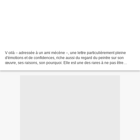
V oilà – adressée à un ami mécène –, une lettre particulièrement pleine
d'émotions et de confidences, riche aussi du regard du peintre sur son
œuvre, ses raisons, son pourquoi. Elle est une des rares à ne pas être
signée ; à moins qu'elle ait comporté...