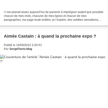
I l me plairait assez aujourd’hui de parvenir à imprégner autant que possible
chacun de mes mots, chacune de mes lignes et chacun de mes
paragraphes, ma page toute entière, je l’espère, des subtiles sensations,
impressions, et solides qualités d'être,......
Aimée Castain : à quand la prochaine expo ?
Publié le 16/08/2022 à 00:01
Par
SergeFiorio-blog