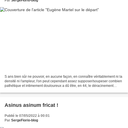
Par
SergeFiorio-blog
S ans bien sûr ne pouvoir, en aucune façon, en connaître véritablement ni la
densité ni l'ampleur, l'on peut cependant assez supposer/soupeser combien
pathétique et intimement douloureux a dû être, en 44, le déracinement
d’Eugène Martel au crépuscule......
Asinus asinum fricat !
Publié le 07/05/2022 à 00:01
Par
SergeFiorio-blog