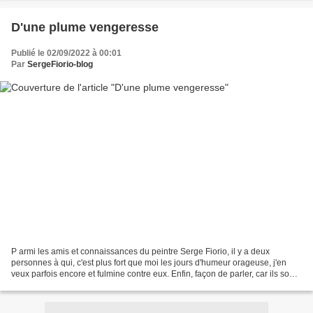
D'une plume vengeresse
Publié le 02/09/2022 à 00:01
Par
SergeFiorio-blog
P armi les amis et connaissances du peintre Serge Fiorio, il y a deux
personnes à qui, c'est plus fort que moi les jours d'humeur orageuse, j'en
veux parfois encore et fulmine contre eux. Enfin, façon de parler, car ils sont
décédés , plus là pour......