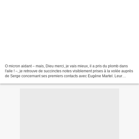
O micron aidant – mais, Dieu merci, je vais mieux, il a pris du plomb dans
l'aile ! –, je retrouve de succinctes notes visiblement prises à la volée auprès
de Serge concernant ses premiers contacts avec Eugène Martel. Leur
initiale rencontre a lieu fin...