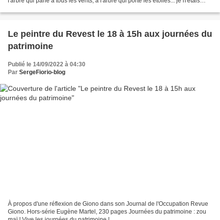
l'arbre qui parle à tous les vents, à l'arbre qui porte les étoiles... je n'étais
donc pas un simple rêveur,...
Le peintre du Revest le 18 à 15h aux journées du
patrimoine
Publié le 14/09/2022 à 04:30
Par
SergeFiorio-blog
À propos d'une réflexion de Giono dans son Journal de l'Occupation Revue
Giono. Hors-série Eugène Martel, 230 pages Journées du patrimoine : zou
maï ! Vive les journées du patrimoine !