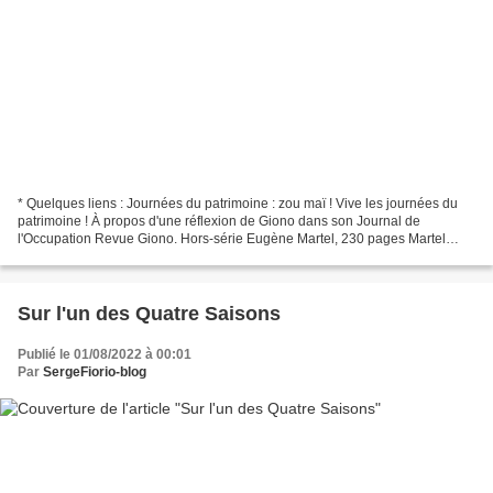
* Quelques liens : Journées du patrimoine : zou maï ! Vive les journées du
patrimoine ! À propos d'une réflexion de Giono dans son Journal de
l'Occupation Revue Giono. Hors-série Eugène Martel, 230 pages Martel
quand tu nous tiens ! Eugène Martel sur...
Sur l'un des Quatre Saisons
Publié le 01/08/2022 à 00:01
Par
SergeFiorio-blog