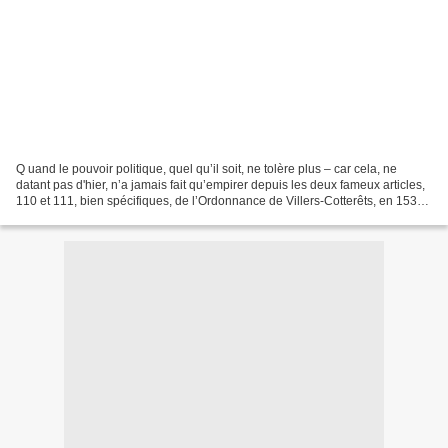
Q uand le pouvoir politique, quel qu’il soit, ne tolère plus – car cela, ne
datant pas d'hier, n’a jamais fait qu’empirer depuis les deux fameux articles,
110 et 111, bien spécifiques, de l’Ordonnance de Villers-Cotterêts, en 1539
– l’expression de......