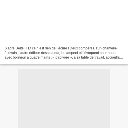
S acré Delteil ! Et ce n’est rien de l’écrire ! Deux compères, l’un chanteur-
écrivain, l’autre éditeur-dessinateur, le campent et l’évoquent pour nous
avec bonheur à quatre mains ; « papivore », à sa table de travail, accueillant
en tricot de... Lire...