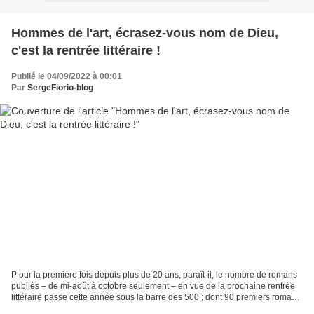
Hommes de l'art, écrasez-vous nom de Dieu,
c'est la rentrée littéraire !
Publié le 04/09/2022 à 00:01
Par
SergeFiorio-blog
P our la première fois depuis plus de 20 ans, paraît-il, le nombre de romans
publiés – de mi-août à octobre seulement – en vue de la prochaine rentrée
littéraire passe cette année sous la barre des 500 ; dont 90 premiers romans,
sans qu’aucun de leurs......