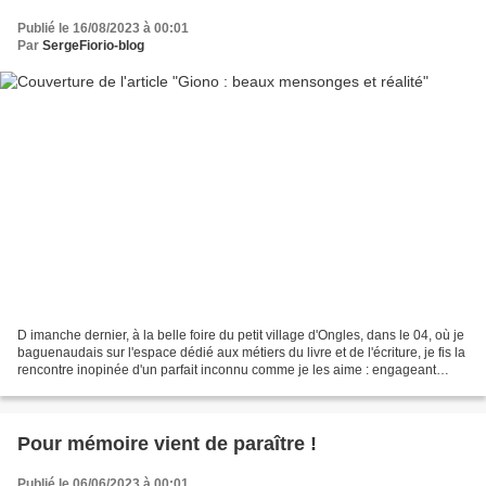
Publié le 16/08/2023 à 00:01
Par
SergeFiorio-blog
D imanche dernier, à la belle foire du petit village d'Ongles, dans le 04, où je
baguenaudais sur l'espace dédié aux métiers du livre et de l'écriture, je fis la
rencontre inopinée d'un parfait inconnu comme je les aime : engageant
directement la... Lire...
Pour mémoire vient de paraître !
Publié le 06/06/2023 à 00:01