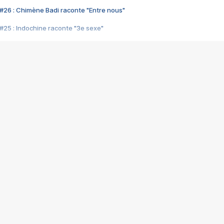
#26 : Chimène Badi raconte "Entre nous"
#25 : Indochine raconte "3e sexe"
#24 : Zaho raconte "C'est chelou"
#23 : Patrick Bruel raconte "Au café des délices"
#22 : Kyo raconte "Le chemin"
#21 : Nolwenn Leroy raconte "Cassé"
#20 : Patrick Hernandez raconte "Born to be alive"
#19 : Lorie raconte "Près de moi"
#18 : Michael Jones raconte "A nos actes manqués" (avec Jean-Jacque
#17 : Khaled raconte "Aïcha"
#16 : Corneille raconte "Parce qu'on vient de loin"
#15 : Indochine raconte "L'aventurier"