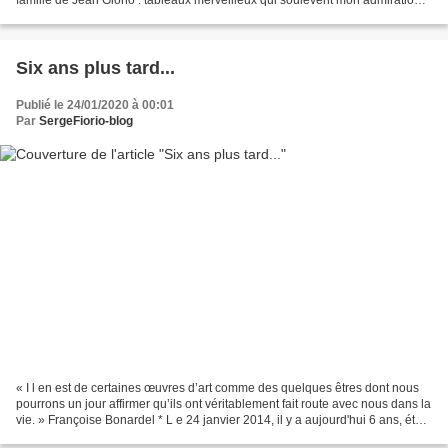
En même temps, je travaillais...
Six ans plus tard...
Publié le 24/01/2020 à 00:01
Par
SergeFiorio-blog
« I l en est de certaines œuvres d’art comme des quelques êtres dont nous
pourrons un jour affirmer qu’ils ont véritablement fait route avec nous dans la
vie. » Françoise Bonardel * L e 24 janvier 2014, il y a aujourd'hui 6 ans, était
créé le blog Fiorio....