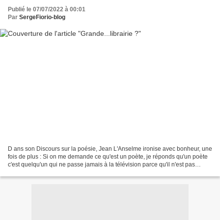
Publié le 07/07/2022 à 00:01
Par
SergeFiorio-blog
D ans son Discours sur la poésie, Jean L'Anselme ironise avec bonheur, une
fois de plus : Si on me demande ce qu'est un poète, je réponds qu'un poète
c'est quelqu'un qui ne passe jamais à la télévision parce qu'il n'est pas
connu et que, s'il n'est......