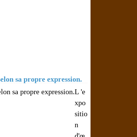
elon sa propre expression.
L 'e
xpo
sitio
n
d'œ