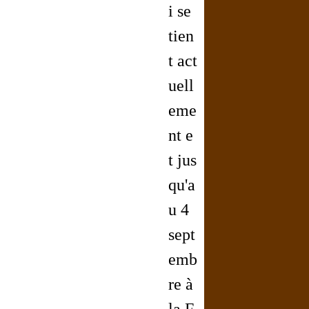
i se
tien
t act
uell
eme
nt e
t jus
qu'a
u 4
sept
emb
re à