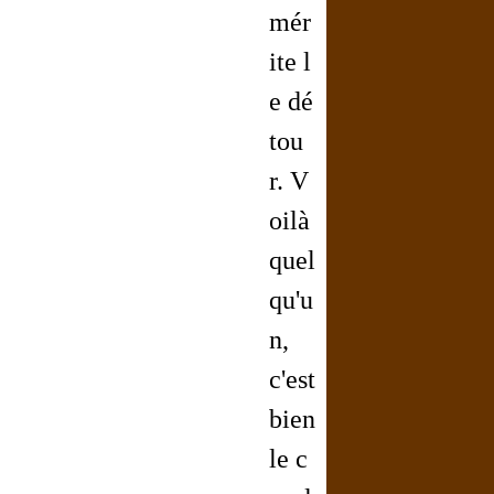
mér
ite l
e dé
tou
r. V
oilà
quel
qu'u
n,
c'est
bien
le c