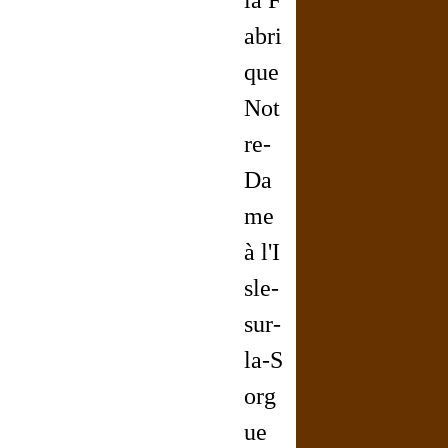
la F
abri
que
Not
re-
Da
me
à l'I
sle-
sur-
la-S
org
ue