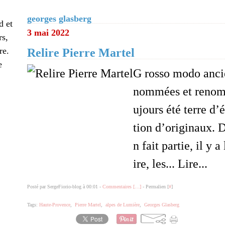
georges glasberg
d et
3 mai 2022
rs,
re.
Relire Pierre Martel
e
G rosso modo anci
nommées et renomm
ujours été terre d’
tion d’originaux. 
n fait partie, il y 
ire, les... Lire...
Posté par SergeFiorio-blog à 00:01 -
Commentaires [
…
]
- Permalien [
#
]
Tags:
Haute-Provence
,
Pierre Martel
,
alpes de Lumière
,
Georges Glasberg