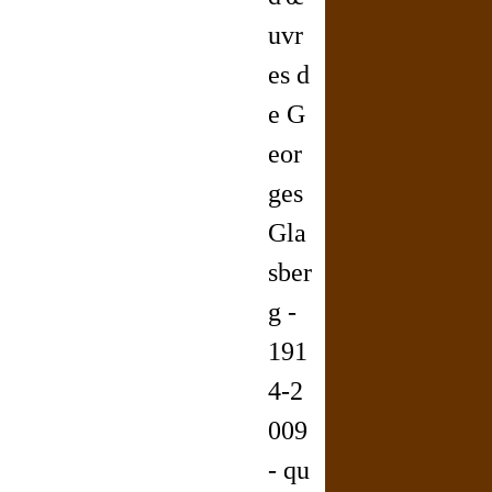
uvr
es d
e G
eor
ges
Gla
sber
g -
191
4-2
009
- qu