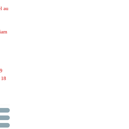
l au
hiam
69
 18