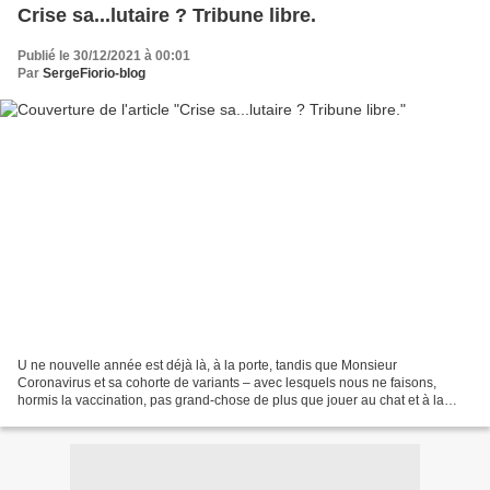
Crise sa...lutaire ? Tribune libre.
Publié le 30/12/2021 à 00:01
Par
SergeFiorio-blog
U ne nouvelle année est déjà là, à la porte, tandis que Monsieur
Coronavirus et sa cohorte de variants – avec lesquels nous ne faisons,
hormis la vaccination, pas grand-chose de plus que jouer au chat et à la
souris – sont plus que jamais là, et... Lire...