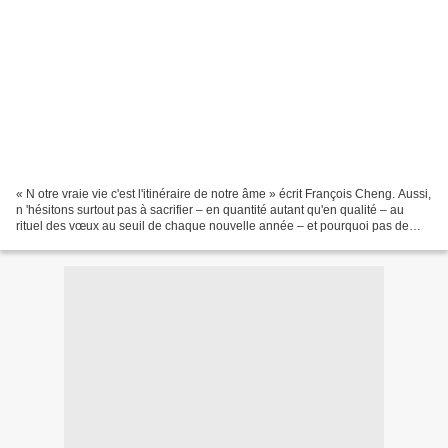
« N otre vraie vie c'est l'itinéraire de notre âme » écrit François Cheng. Aussi,
n 'hésitons surtout pas à sacrifier – en quantité autant qu'en qualité – au
rituel des vœux au seuil de chaque nouvelle année – et pourquoi pas de
chaque jour ?... Lire...