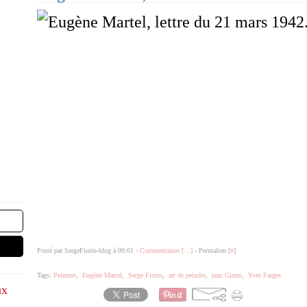
Posté par SergeFiorio-blog à 00:01 -
Commentaires [
…
]
- Permalien [
#
]
Tags:
Peinture
,
Eugène Martel
,
Serge Fiorio
,
art de peindre
,
jean Giono
,
Yves Farges
ux