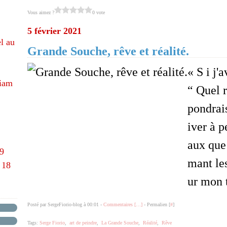
Vous aimez ?
0 vote
5 février 2021
l au
Grande Souche, rêve et réalité.
« S i j'
hiam
“ Quel r
pondrais
iver à p
aux que 
69
mant les
 18
ur mon t
Posté par SergeFiorio-blog à 00:01 -
Commentaires [
…
]
- Permalien [
#
]
Tags:
Serge Fiorio
,
art de peindre
,
La Grande Souche
,
Réalité
,
Rêve