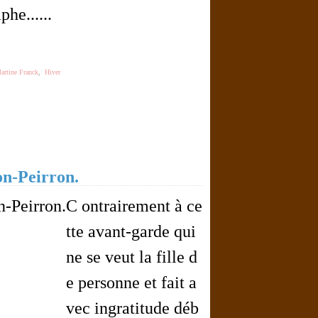
phe......
artine Franck
,
Hiver
n-Peirron.
C ontrairement à ce
tte avant-garde qui
ne se veut la fille d
e personne et fait a
vec ingratitude déb