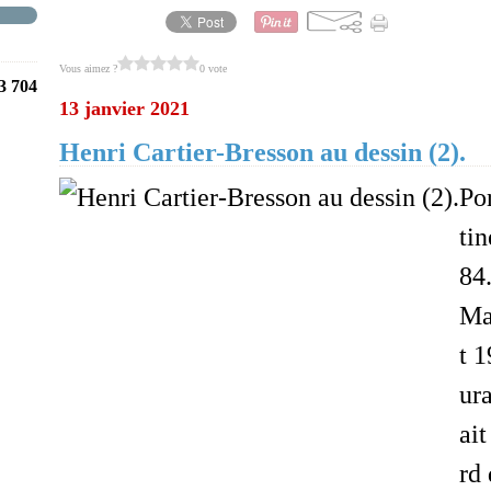
Vous aimez ?
0 vote
3 704
13 janvier 2021
Henri Cartier-Bresson au dessin (2).
Po
ti
84.
Ma
t 
ura
ait
rd