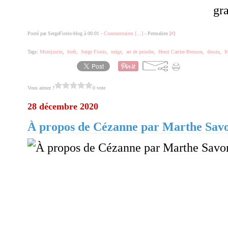
gra
Posté par SergeFiorio-blog à 00:01 -
Commentaires [
…
]
- Permalien [
#
]
Tags:
Montjustin
,
forêt
,
Serge Fiorio
,
neige
,
art de peindre
,
Henri Cartier-Bresson
,
dessin
,
M
Vous aimez ?
0 vote
28 décembre 2020
À propos de Cézanne par Marthe Savo