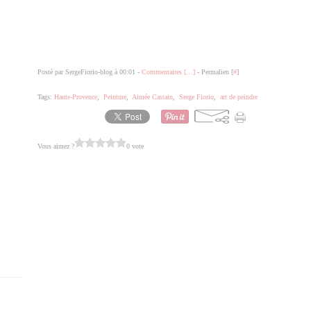
Posté par SergeFiorio-blog à 00:01 -
Commentaires [
…
]
- Permalien [
#
]
Tags:
Haute-Provence
,
Peinture
,
Aimée Castain
,
Serge Fiorio
,
art de peindre
Vous aimez ?
0 vote