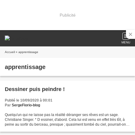
Publicité
MENU
Accueil
» apprentissage
apprentissage
Dessiner puis peindre !
Publié le 10/09/2020 à 00:01
Par
SergeFiorio-blog
Quelqu'un qui ne laisse pas la réalité déranger ses rêves est un sage.
Christiane Singer. * D essiner, d'abord. Cela lui est venu en effet très tôt, à
peine au sortir du berceau, presque ; quasiment tombé du ciel, pourrait-on
dire, droit dans le bec sitôt...