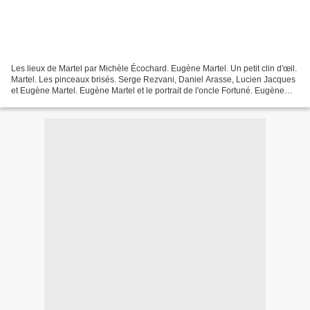
Les lieux de Martel par Michèle Écochard. Eugène Martel. Un petit clin d'œil.
Martel. Les pinceaux brisés. Serge Rezvani, Daniel Arasse, Lucien Jacques
et Eugène Martel. Eugène Martel et le portrait de l'oncle Fortuné. Eugène
Martel.(1). Une page de Marthe...