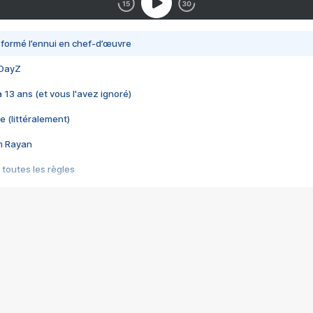
nsformé l’ennui en chef-d’œuvre
 DayZ
 a 13 ans (et vous l'avez ignoré)
e (littéralement)
im Rayan
 toutes les règles
s les jeux vidéo
us choquant de Rockstar ? - Le scandale BULLY
e plus moche de Steam
du RÊVE tourne au CAUCHEMAR
pendant 8 heures