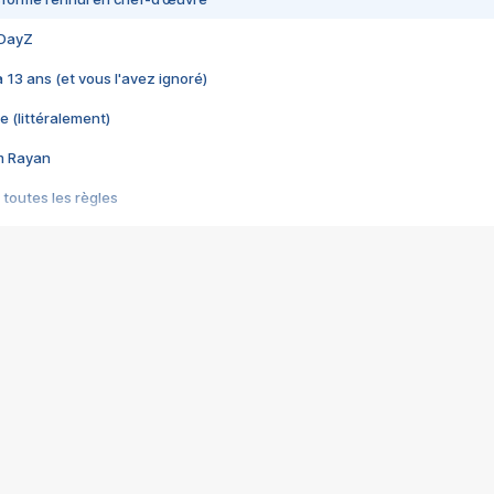
 DayZ
 a 13 ans (et vous l'avez ignoré)
e (littéralement)
im Rayan
 toutes les règles
s les jeux vidéo
us choquant de Rockstar ? - Le scandale BULLY
e plus moche de Steam
du RÊVE tourne au CAUCHEMAR
pendant 8 heures
it… à tort
umiliés par un jeu vidéo