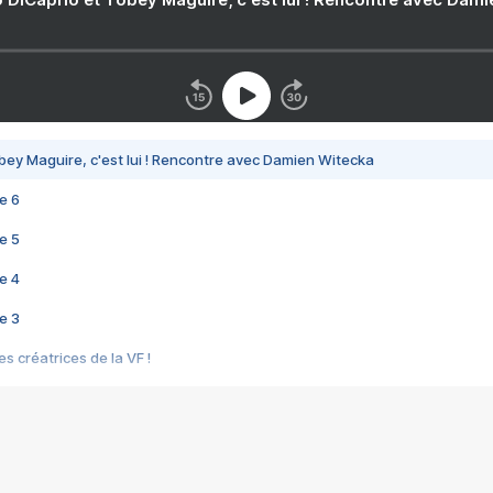
bey Maguire, c'est lui ! Rencontre avec Damien Witecka
e 6
e 5
e 4
e 3
s créatrices de la VF !
e 2
e 1
e Mektoub My Love arrive enfin ! Rencontre avec Shaïn Boumedine et Sal