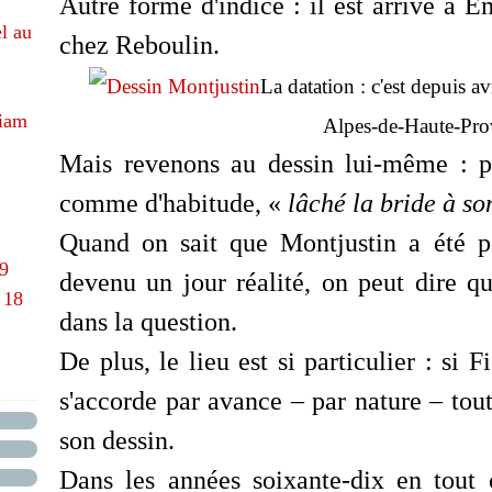
Autre forme d'indice : il est arrivé à
É
l au
chez Reboulin.
La datation : c'est depuis a
hiam
Alpes-de-Haute-Pro
Mais revenons au dessin lui-même : po
comme d'habitude,
«
lâché la bride à s
Quand on sait que Montjustin a été p
69
devenu un jour réalité, on peut dire qu
 18
dans la question.
De plus, le lieu est si particulier : si 
s'accorde par avance – par nature – tou
son dessin.
Dans les années soixante-dix en tout c