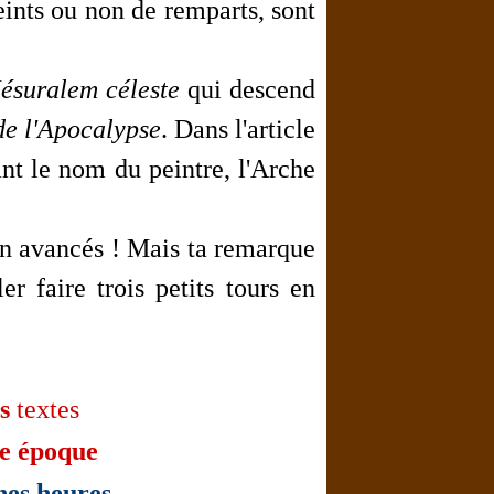
eints ou non de remparts, sont
Jésuralem céleste
qui descend
de l'Apocalypse
. Dans l'article
nt le nom du peintre, l'Arche
en avancés ! Mais ta remarque
er faire trois petits tours en
s
textes
le époque
hes heures