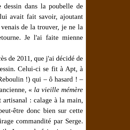
e dessin dans la poubelle de
ui avait fait savoir, ajoutant
venais de la trouver, je ne la
etourne. Je l'ai faite mienne
cès de 2011, que j'ai décidé de
ssin. Celui-ci se fit à Apt, à
eboulin !) qui – ô hasard ! –
'ancienne, «
la vieille mémère
t artisanal : calage à la main,
 peut-être donc bien sur
cette
irage commandité par Serge.