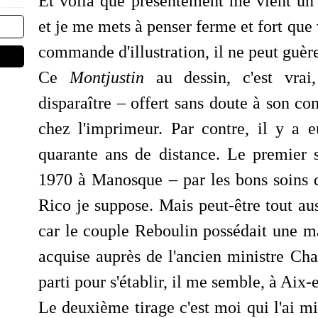
Et voilà que présentement me vient un 
et je me mets à penser ferme et fort que 
commande d'illustration, il ne peut guèr
Ce
Montjustin
au dessin, c'est vra
disparaître – offert sans doute à son c
chez l'imprimeur. Par contre, il y a 
quarante ans de distance. Le premier 
1970 à Manosque
–
par les bons soins
Rico je suppose. Mais peut-être tout au
car le couple Reboulin possédait une ma
acquise auprès de l'ancien ministre Cha
parti pour s'établir, il me semble, à Aix
Le deuxième tirage c'est moi qui l'ai m