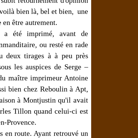
subit retournement d'opinion
voilà bien là, bel et bien, une
e en être autrement.
i, a été imprimé, avant de
ommanditaire
,
ou resté en rade
eu deux tirages à à peu près
sous les auspices de Serge
–
 du maître imprimeur Antoine
ssi bien chez Reboulin à Apt,
ison à Montjustin qu'il avait
rles Tillon quand celui-ci est
-en-Provence.
is en route. Ayant retrouvé un