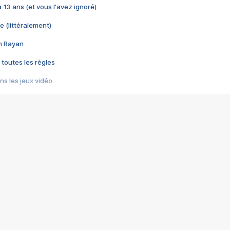
 a 13 ans (et vous l'avez ignoré)
e (littéralement)
im Rayan
 toutes les règles
s les jeux vidéo
us choquant de Rockstar ? - Le scandale BULLY
e plus moche de Steam
du RÊVE tourne au CAUCHEMAR
pendant 8 heures
it… à tort
umiliés par un jeu vidéo
ire - Final Fantasy 8
ti un empire - Age of Empires