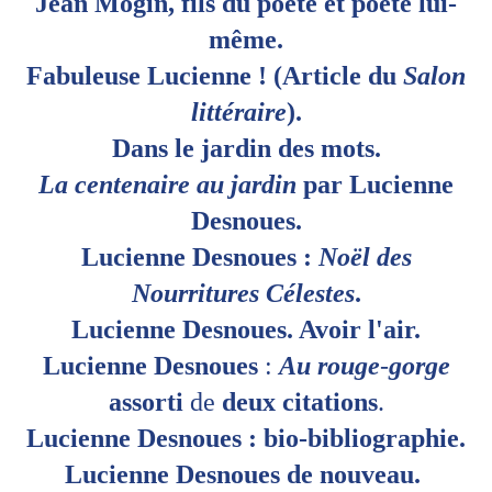
Jean Mogin, fils du poète et poète lui-
même.
Fabuleuse Lucienne ! (Article du
Salon
littéraire
).
Dans le jardin des mots.
La centenaire au jardin
par Lucienne
Desnoues.
Lucienne Desnoues :
Noël des
Nourritures Célestes
.
Lucienne Desnoues. Avoir l'air.
Lucienne
Desnoues
:
Au
rouge
-
gorge
assorti
de
deux
citations
.
Lucienne Desnoues
​ :​
​ bio-bibliographie.​
Lucienne Desnoues de nouveau.