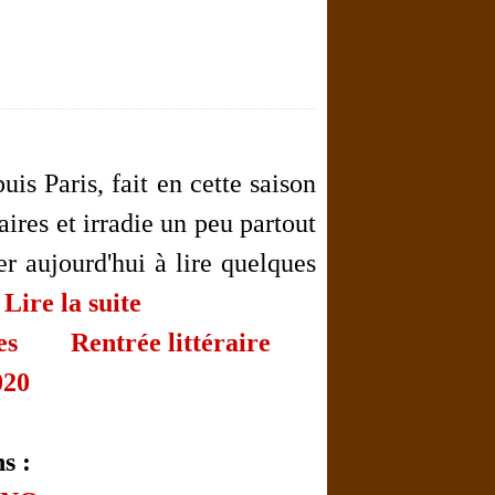
is Paris, fait en cette saison
aires et irradie un peu partout
r aujourd'hui à lire quelques
.
Lire la suite
es
Rentrée littéraire
020
s :