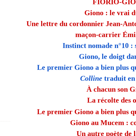
FIORIO-GI
Giono : le vrai 
Une lettre du cordonnier Jean-Anto
maçon-carrier Émil
Instinct nomade n°10 : 
Giono, le doigt dan
Le premier Giono a bien plus qu
Colline
traduit en
À chacun son G
La récolte des o
Le premier Giono a bien plus qu
Giono au Mucem : co
Un autre poète de l