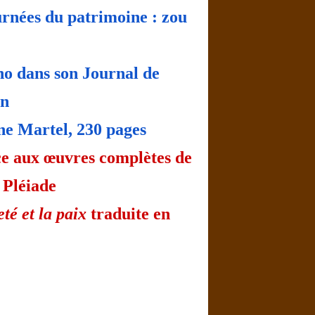
rnées du patrimoine : zou
no dans son Journal de
on
ne Martel, 230 pages
ace aux œuvres complètes de
 Pléiade
té et la paix
traduite en