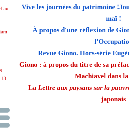
Vive les journées du patrimoine !
Jou
l au
maï !
À propos d'une réflexion de Gio
hiam
l'Occupati
Revue Giono. Hors-série Eugè
Giono : à propos du titre de sa préf
69
Machiavel dans la
 18
La
Lettre aux paysans sur la pauvre
japonais