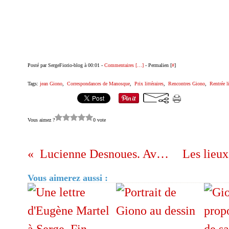
Posté par SergeFiorio-blog à 00:01 -
Commentaires [
…
]
- Permalien [
#
]
Tags:
jean Giono
,
Correspondances de Manosque
,
Prix littéraires
,
Rencontres Giono
,
Rentrée li
Vous aimez ?
0 vote
Lucienne Desnoues. Avoir l'air.
Vous aimerez aussi :