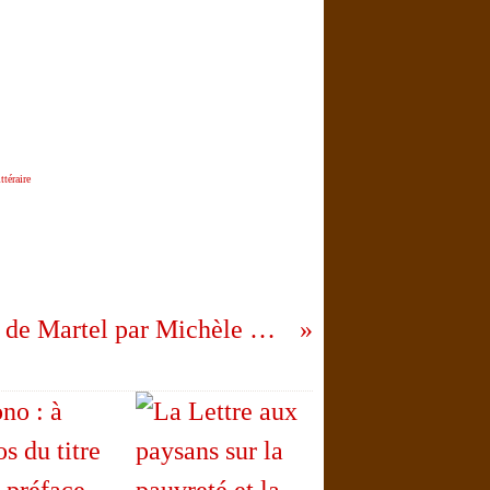
ttéraire
Les lieux de Martel par Michèle Écochard.