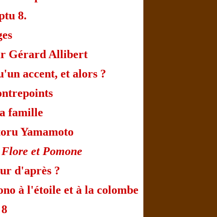
tu 8.
ges
ar Gérard Allibert
'un accent, et alors ?
ntrepoints
a famille
atoru Yamamoto
s
Flore et Pomone
our d'après ?
no à l'étoile et à la colombe
8