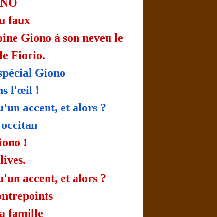
ONO
du faux
ine Giono à son neveu le
e Fiorio.
spécial Giono
s l'œil !
'un accent, et alors ?
 occitan
iono !
lives.
'un accent, et alors ?
ntrepoints
a famille