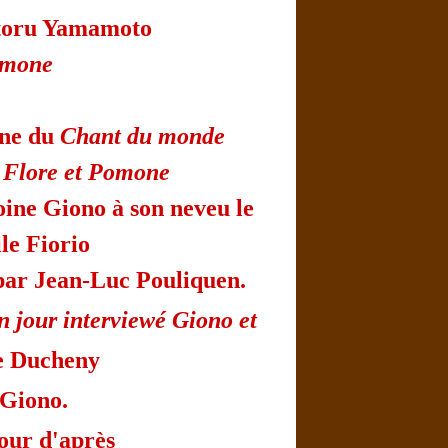
atoru Yamamoto
omone
ène du
Chant du monde
s
Flore et Pomone
ine Giono à son neveu le
le Fiorio
par Jean-Luc Pouliquen.
 jour interviewé Giono et
le Ducheny
 Giono.
jour d'après