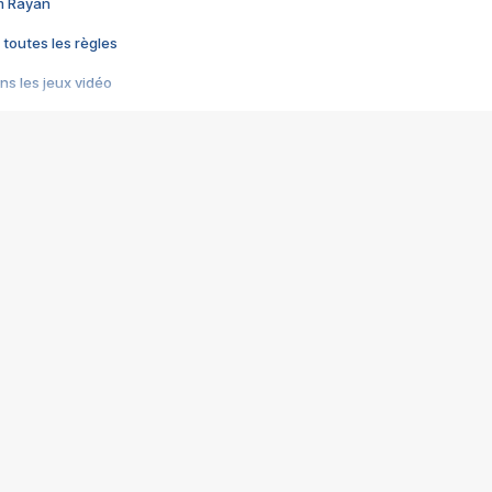
im Rayan
 toutes les règles
s les jeux vidéo
us choquant de Rockstar ? - Le scandale BULLY
e plus moche de Steam
du RÊVE tourne au CAUCHEMAR
pendant 8 heures
it… à tort
umiliés par un jeu vidéo
ire - Final Fantasy 8
ti un empire - Age of Empires
story DOFUS
tard, il crée l'un des pires jeux de tous les temps, MindsEye.