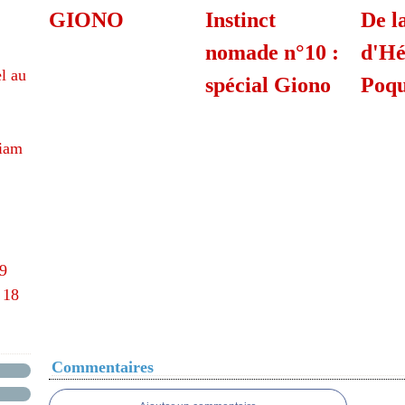
GIONO
Instinct
De l
nomade n°10 :
d'Hé
l au
spécial Giono
Poqu
hiam
69
 18
Commentaires