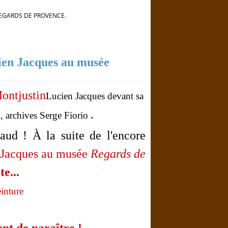
REGARDS DE PROVENCE.
cien Jacques au musée
Lucien Jacques devant sa
.
 archives Serge Fiorio
haud ! À la suite de l'encore
 Jacques au musée
Regards de
te...
inture