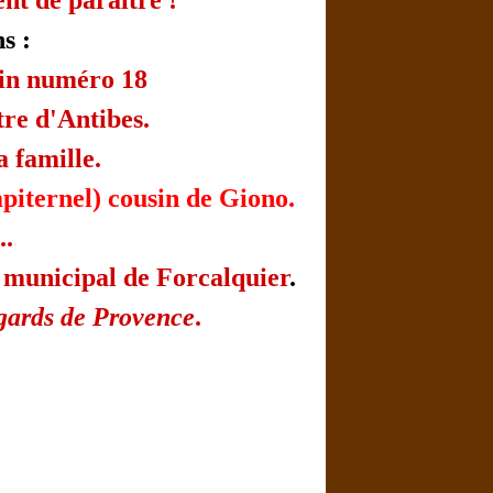
nt de paraître !
s :
tin numéro 18
tre d'Antibes.
a famille.
mpiternel) cousin de Giono.
..
 municipal de Forcalquier
.
gards de Provence
.