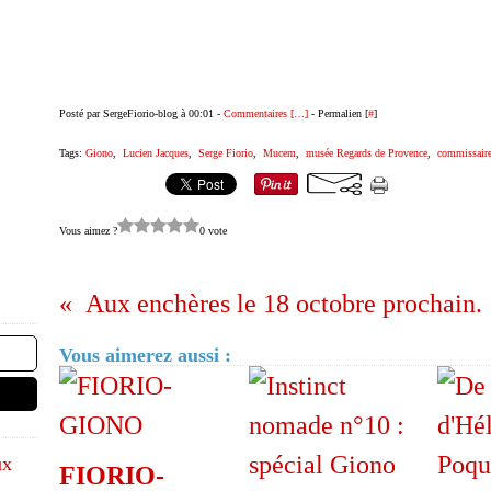
Posté par SergeFiorio-blog à 00:01 -
Commentaires [
…
]
- Permalien [
#
]
Tags:
Giono
,
Lucien Jacques
,
Serge Fiorio
,
Mucem
,
musée Regards de Provence
,
commissair
Vous aimez ?
0 vote
Aux enchères le 18 octobre prochain.
Vous aimerez aussi :
ux
FIORIO-