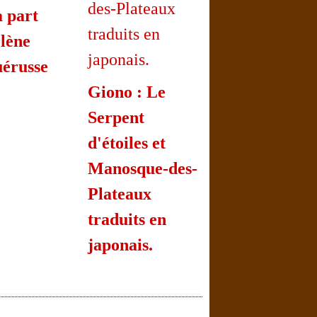
a part
lène
érusse
Giono : Le
Serpent
d'étoiles et
Manosque-des-
Plateaux
traduits en
japonais.