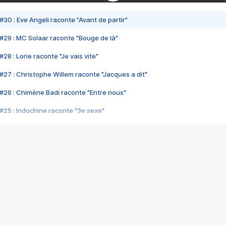
#30 : Eve Angeli raconte "Avant de partir"
#29 : MC Solaar raconte "Bouge de là"
28 : Lorie raconte "Je vais vite"
#27 : Christophe Willem raconte "Jacques a dit"
#26 : Chimène Badi raconte "Entre nous"
#25 : Indochine raconte "3e sexe"
#24 : Zaho raconte "C'est chelou"
#23 : Patrick Bruel raconte "Au café des délices"
#22 : Kyo raconte "Le chemin"
#21 : Nolwenn Leroy raconte "Cassé"
#20 : Patrick Hernandez raconte "Born to be alive"
#19 : Lorie raconte "Près de moi"