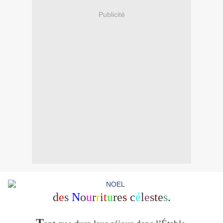
Publicité
d
e
s
N
o
u
r
r
i
t
u
re
s
c
é
l
e
s
t
e
s
.