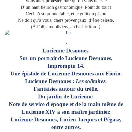
Vous allez protester, dire qu’on vous déleste
D’un haut fleuron gastronomique. Point du tout !
Ceci n’est qu’une fable, et le goût du pistou
Ne doit qu’à vous, chers provençaux, d’être céleste.
(À l’ail, aux oliviers, au basilic itou !).
*
Lucienne Desnoues.
Sur un
portrait
de
Lucienne
Desnoues
.
Impromptu 14.
Une
épistole
de
Lucienne
Desnoues
aux
Fiorio.
Lucienne Desnoues :
Les solitaires.
Fantaisies autour du trèfle.
Du
jardin
de
Lucienne
.
Note
de service d'époque et de la main même de
Lucienne XIV
à
son maître
jardinier
.
Lucienne Desnoues, Lucien Jacques et Pégase,
entre autres.