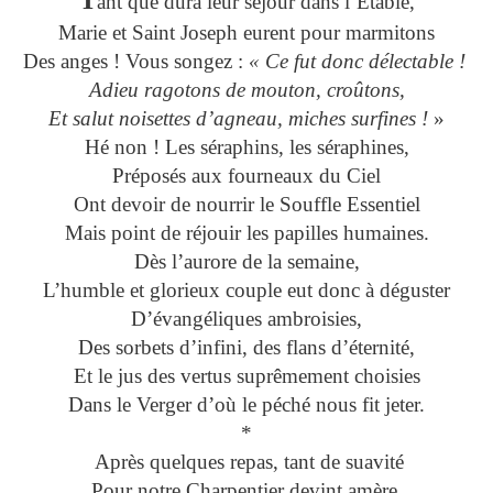
T
ant que dura leur séjour dans l’Étable,
Marie et Saint Joseph eurent pour marmitons
Des anges ! Vous songez :
« Ce fut donc délectable !
Adieu ragotons de mouton, croûtons,
Et salut noisettes d’agneau, miches surfines !
»
Hé non ! Les séraphins, les séraphines,
Préposés aux fourneaux du Ciel
Ont devoir de nourrir le Souffle Essentiel
Mais point de réjouir les papilles humaines.
Dès l’aurore de la semaine,
L’humble et glorieux couple eut donc à déguster
D’évangéliques ambroisies,
Des sorbets d’infini, des flans d’éternité,
Et le jus des vertus suprêmement choisies
Dans le Verger d’où le péché nous fit jeter.
*
Après quelques repas, tant de suavité
Pour notre Charpentier devint amère.