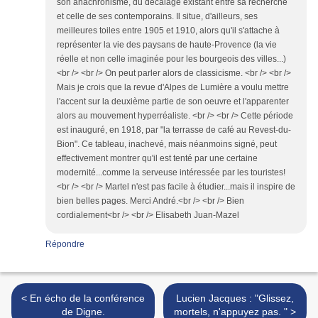
son anachronisme, du décalage existant entre sa recherche
et celle de ses contemporains. Il situe, d'ailleurs, ses
meilleures toiles entre 1905 et 1910, alors qu'il s'attache à
représenter la vie des paysans de haute-Provence (la vie
réelle et non celle imaginée pour les bourgeois des villes...)
<br /> <br /> On peut parler alors de classicisme. <br /> <br />
Mais je crois que la revue d'Alpes de Lumière a voulu mettre
l'accent sur la deuxième partie de son oeuvre et l'apparenter
alors au mouvement hyperréaliste. <br /> <br /> Cette période
est inauguré, en 1918, par "la terrasse de café au Revest-du-
Bion". Ce tableau, inachevé, mais néanmoins signé, peut
effectivement montrer qu'il est tenté par une certaine
modernité...comme la serveuse intéressée par les touristes!
<br /> <br /> Martel n'est pas facile à étudier...mais il inspire de
bien belles pages. Merci André.<br /> <br /> Bien
cordialement<br /> <br /> Elisabeth Juan-Mazel
Répondre
< En écho de la conférence
Lucien Jacques : "Glissez,
de Digne.
mortels, n'appuyez pas. " >