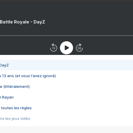
 Battle Royale - DayZ
 DayZ
 a 13 ans (et vous l'avez ignoré)
e (littéralement)
im Rayan
 toutes les règles
s les jeux vidéo
us choquant de Rockstar ? - Le scandale BULLY