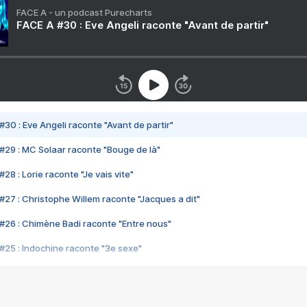
FACE A - un podcast Purecharts
FACE A #30 : Eve Angeli raconte "Avant de partir"
#30 : Eve Angeli raconte "Avant de partir"
#29 : MC Solaar raconte "Bouge de là"
28 : Lorie raconte "Je vais vite"
#27 : Christophe Willem raconte "Jacques a dit"
#26 : Chimène Badi raconte "Entre nous"
#25 : Indochine raconte "3e sexe"
#24 : Zaho raconte "C'est chelou"
#23 : Patrick Bruel raconte "Au café des délices"