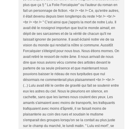
plus que ça !) " La Folie Forcalquier" ou l'auteur du roman en
fait un personnage de fiction. <br /> <br /> Ce, qu'entre autres,
il était devenu depuis bien longtemps du reste !<br /> <br />
<br /> <br /> " C'est ainsi que j'appris la mort de notre Lulu. Il
avait été le rossignol importun que tout le monde aimait, en
dépit de ses sarcasmes et de la vérité de chacun qu'il ne
laissait ignorer de personne. Il avait éclairé notre vie de sa
vision du monde qui rendait la nôtre si commune. Aussitôt
Forcalquier s'éteignit pour nous tous. Nous étions mornes. On
avait retiré le ressort de notre âme. Il nous arrivait de nous
dire que nous avions vécu comme des artistes devant le
parterre de sa seule présence et que maintenant nous
pouvions baisser le rideau de nos turpitudes que nul
désormais ne commenterait plus plaisamment <br /> <br />
(...) Lulu avait été le centre de gravité qui fait se soutenir entre
eux les astres du ciel. Nous le pleurions en silence, en
cachette, sans que les larmes nous coulent des yeux. Les
amants s'aimaient avec moins de transports, les trafiquants
trafiquaient avec moins d'âpreté, il se faisait moins de
plaisanterie au coin des rues et soudain le mutisme
s'emparait des groupes lorsqu'on se la contait au plus juste
sur le champ du marché, le lundi matin. " Lulu est mort", se