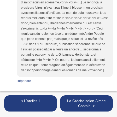
disait chacun en soi-même.<br /> <br /> (...) Je renonçai à
plusieurs foires, n'ayant pas l'âme à blouser mon prochain
avec mes flacons d'orviétan. La mort de Lulu nous avait tous
rendus meilleurs. "<br /> <br /> <br /> <br /> <br /> <br /> C'est
donc, bien entendu, Brédannes l'herboriste qui est censé
s'exprimer ici ...<br /> <br /> <br /> <br /> <br /> <br /> [Ceci
n'enlevant du reste rien à cela, un dénommé André Poggio -
que je ne connais pas, mais que je salue ici - a révélé dès
1998 dans "Lou Trepoun", publication séderonnaise que ce
Félicien possédait par ailleurs un ancêtre ... séderonnais
portant le patronyme de ... Grivannes. Herboriste ... et
séducteur ! <br /> <br /> On pourra, toujours aussi utilement,
relire ce que Pierre Magnan dit également de la découverte
de "son" personnage dans "Les romans de ma Provence" ]
Répondre
< L'atelier 1
La Crèche selon Aimée
Castain. >