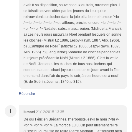
avait à sa disposition, souvent deux ou trois, rarement plus. Il
se faisait souvent aider par les jeunes du lieu qui se
retrouvaient au clocher dans la joie et la bonne humeur "<br
/> <br /> <br /> <br /> et, ailleurs, précise encore :<br /> <br />
<br /> <br /> Nadalet, subst. masc.,région. (Midi de la France).
a) Les neufs jours jusqu'à la Noël pendant lesquels on sonne
les cloches (Mistral t.2 1886, Lespy-Raym. 1887, Alib. 1966).
b) ,,Cantique de Noël`` (Mistral t.2 1886, Lespy-Raym. 1887,
Alib. 1966). c) [Languedoc] Sonnerie de cloches pendant les
huit jours précédant la Noël (Mistral t.2 1886). C'est la veille
de Noël. J'entends les cloches de tous nos clochers qui
sonnent nadalet, chant joyeux que quinze jours avant la fête
on entend dans l'air du pays, le soir, à trois heures et à neuf
(E. de Guérin, Journal, 1840, p.315).
Répondre
I
Ismael
21/12/2015 13:35
De qui Félicien Brédannes, l'herboriste, est-il le nom ?<br />
<br /> <br /> <br /> La mort de Lulu. On peut utilement relire
(C'est toujours utile de relire Pierre Magnan ... et souvent bien