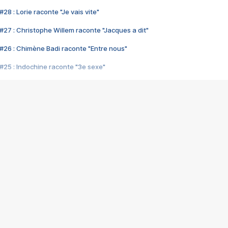
28 : Lorie raconte "Je vais vite"
#27 : Christophe Willem raconte "Jacques a dit"
#26 : Chimène Badi raconte "Entre nous"
#25 : Indochine raconte "3e sexe"
#24 : Zaho raconte "C'est chelou"
#23 : Patrick Bruel raconte "Au café des délices"
#22 : Kyo raconte "Le chemin"
#21 : Nolwenn Leroy raconte "Cassé"
#20 : Patrick Hernandez raconte "Born to be alive"
#19 : Lorie raconte "Près de moi"
#18 : Michael Jones raconte "A nos actes manqués" (avec Jean-Jacque
#17 : Khaled raconte "Aïcha"