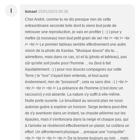
I
Ismael
25/01/2015 00:38
Cher André, comme tu ne dis presque rien de cette
extraordinaire seconde toile dont tu viens tout juste de
retrouver une reproduction, je vais en profiter ( :-) ) pour y
mettre (à nouveau) mon tout petit grain de sel.<br /> <br /> <br
/> <br /> Le premier tableau semble effectivement une autre
vision de la photo de Kardas. "Musique douce" dis-tu ...
admettons, mais dans ce cas, ici et là (photo et tableau), pas
sûr qu'elle soit jouée pour l'homme ... ou (tout à fait
équitablement :-) ) pour nos douces compagnes sur cette
Terre ( le "nos" n'ayant bien entendu, et tout aussi
évidemment, rien de "possessif" ; cela va sans dire :-) ) <br />
<br /> <br /> <br /> La présence de l'homme (c'est donc un
raccourci) y est absente. La nature s'y suffit à elle-même.
Nulle porte ouverte. Le brouillard au second plan ne nous
autorise guère à espérer un horizon. Serge tentera peut-être
de s'y aventurer dans un instant, sa chaude pèlerine sur les
épaules, mais il s'enfoncera dans la neige et chaque pas, qui
à l'arrivée se révèleront effectivement un plaisir, lui coûtera un
effort. Un affrontement physique ... presque une "conquête".
<br /> <br /> <br /> <br /> De la brume toujours au loin ... mais