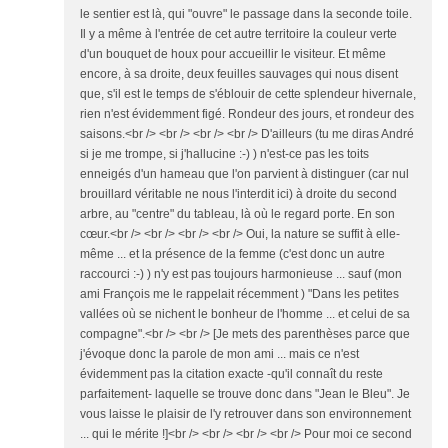
le sentier est là, qui "ouvre" le passage dans la seconde toile.
Il y a même à l'entrée de cet autre territoire la couleur verte
d'un bouquet de houx pour accueillir le visiteur. Et même
encore, à sa droite, deux feuilles sauvages qui nous disent
que, s'il est le temps de s'éblouir de cette splendeur hivernale,
rien n'est évidemment figé. Rondeur des jours, et rondeur des
saisons.<br /> <br /> <br /> <br /> D'ailleurs (tu me diras André
si je me trompe, si j'hallucine :-) ) n'est-ce pas les toits
enneigés d'un hameau que l'on parvient à distinguer (car nul
brouillard véritable ne nous l'interdit ici) à droite du second
arbre, au "centre" du tableau, là où le regard porte. En son
cœur.<br /> <br /> <br /> <br /> Oui, la nature se suffit à elle-
même ... et la présence de la femme (c'est donc un autre
raccourci :-) ) n'y est pas toujours harmonieuse ... sauf (mon
ami François me le rappelait récemment ) "Dans les petites
vallées où se nichent le bonheur de l'homme ... et celui de sa
compagne".<br /> <br /> [Je mets des parenthèses parce que
j'évoque donc la parole de mon ami ... mais ce n'est
évidemment pas la citation exacte -qu'il connaît du reste
parfaitement- laquelle se trouve donc dans "Jean le Bleu". Je
vous laisse le plaisir de l'y retrouver dans son environnement
... qui le mérite !]<br /> <br /> <br /> <br /> Pour moi ce second