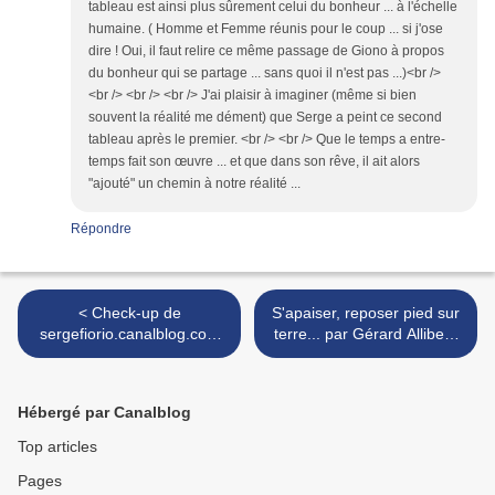
tableau est ainsi plus sûrement celui du bonheur ... à l'échelle
humaine. ( Homme et Femme réunis pour le coup ... si j'ose
dire ! Oui, il faut relire ce même passage de Giono à propos
du bonheur qui se partage ... sans quoi il n'est pas ...)<br />
<br /> <br /> <br /> J'ai plaisir à imaginer (même si bien
souvent la réalité me dément) que Serge a peint ce second
tableau après le premier. <br /> <br /> Que le temps a entre-
temps fait son œuvre ... et que dans son rêve, il ait alors
"ajouté" un chemin à notre réalité ...
Répondre
< Check-up de
S'apaiser, reposer pied sur
sergefiorio.canalblog.com
terre... par Gérard Allibert.
(Ô chère langue française
>
!..)
Hébergé par Canalblog
Top articles
Pages