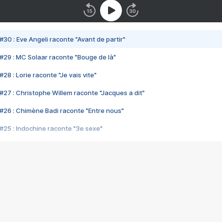
#30 : Eve Angeli raconte "Avant de partir"
#29 : MC Solaar raconte "Bouge de là"
28 : Lorie raconte "Je vais vite"
#27 : Christophe Willem raconte "Jacques a dit"
#26 : Chimène Badi raconte "Entre nous"
#25 : Indochine raconte "3e sexe"
#24 : Zaho raconte "C'est chelou"
#23 : Patrick Bruel raconte "Au café des délices"
#22 : Kyo raconte "Le chemin"
#21 : Nolwenn Leroy raconte "Cassé"
#20 : Patrick Hernandez raconte "Born to be alive"