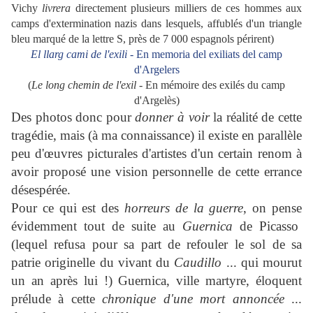
Vichy
livrera
directement plusieurs milliers de ces hommes aux
camps d'extermination nazis dans lesquels, affublés d'un triangle
bleu marqué de la lettre S, près de 7 000 espagnols périrent)
El llarg cami de l'exili
- En memoria del exiliats del camp
d'Argelers
(
Le long chemin de l'exil
- En mémoire des exilés du camp
d'Argelès)
Des photos donc pour
donner à voir
la réalité de cette
tragédie, mais (à ma connaissance) il existe en parallèle
peu d'œuvres picturales d'artistes d'un certain renom à
avoir proposé une vision personnelle de cette errance
désespérée.
Pour ce qui est des
horreurs de la guerre
, on pense
évidemment tout de suite au
Guernica
de Picasso
(lequel refusa pour sa part de refouler le sol de sa
patrie originelle du vivant du
Caudillo
... qui mourut
un an après lui !) Guernica, ville martyre, éloquent
prélude à cette
chronique d'une mort annoncée
...