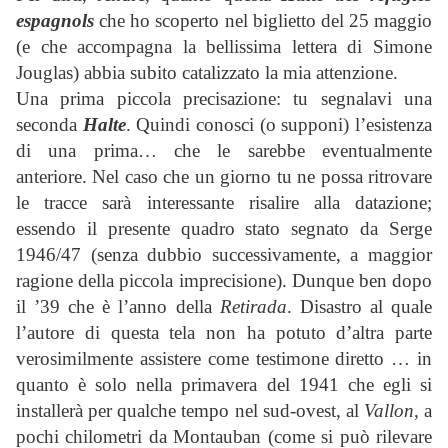
espagnols
che ho scoperto nel biglietto del 25 maggio
(e che accompagna la bellissima lettera di Simone
Jouglas) abbia subito catalizzato la mia attenzione.
Una prima piccola precisazione: tu segnalavi una
seconda
Halte
. Quindi conosci (o supponi) l’esistenza
di una prima… che le sarebbe eventualmente
anteriore. Nel caso che un giorno tu ne possa ritrovare
le tracce sarà interessante risalire alla datazione;
essendo il presente quadro stato segnato da Serge
1946/47 (senza dubbio successivamente, a maggior
ragione della piccola imprecisione). Dunque ben dopo
il ’39 che è l’anno della
Retirada
. Disastro al quale
l’autore di questa tela non ha potuto d’altra parte
verosimilmente assistere come testimone diretto … in
quanto è solo nella primavera del 1941 che egli si
installerà per qualche tempo nel sud-ovest, al
Vallon
, a
pochi chilometri da Montauban (come si può rilevare