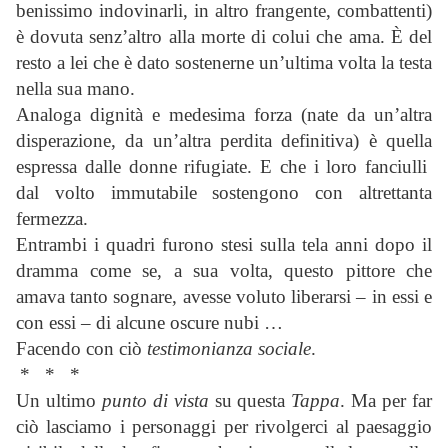
benissimo indovinarli, in altro frangente, combattenti)
è dovuta senz’altro alla morte di colui che ama. È del
resto a lei che è dato sostenerne un’ultima volta la testa
nella sua mano.
Analoga dignità e medesima forza (nate da un’altra
disperazione, da un’altra perdita definitiva) è quella
espressa dalle donne rifugiate. E che i loro fanciulli
dal volto immutabile sostengono con altrettanta
fermezza.
Entrambi i quadri furono stesi sulla tela anni dopo il
dramma come se, a sua volta, questo pittore che
amava tanto sognare, avesse voluto liberarsi – in essi e
con essi – di alcune oscure nubi …
Facendo con ciò
testimonianza sociale
.
* * *
Un ultimo
punto di vista
su questa
Tappa
. Ma per far
ciò lasciamo i personaggi per rivolgerci al paesaggio