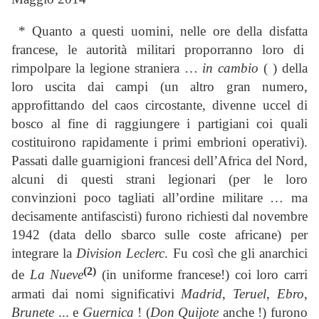
* Quanto a questi uomini, nelle ore della disfatta
francese, le autorità militari proporranno loro di
rimpolpare la legione straniera …
in cambio
( ) della
loro uscita dai campi (un altro gran numero,
approfittando del caos circostante, divenne uccel di
bosco al fine di raggiungere i partigiani coi quali
costituirono rapidamente i primi embrioni operativi).
Passati dalle guarnigioni francesi dell’Africa del Nord,
alcuni di questi strani legionari (per le loro
convinzioni poco tagliati all’ordine militare … ma
decisamente antifascisti) furono richiesti dal novembre
1942 (data dello sbarco sulle coste africane) per
integrare la
Division Leclerc
. Fu così che gli anarchici
(2)
de
La Nueve
(in uniforme francese!) coi loro carri
armati dai nomi significativi
Madrid
,
Teruel
,
Ebro
,
Brunete
... e
Guernica
! (
Don Quijote
anche !) furono