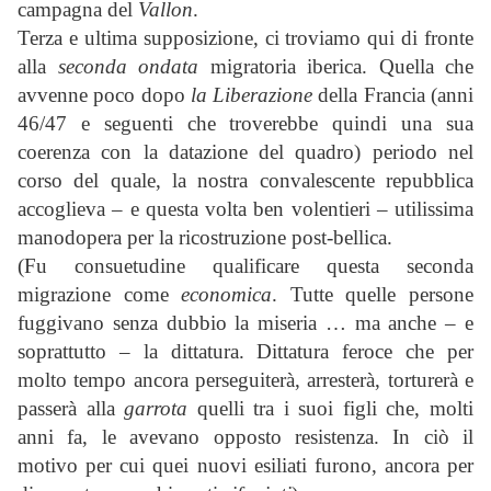
campagna del
Vallon
.
Terza e ultima supposizione, ci troviamo qui di fronte
alla
seconda ondata
migratoria iberica. Quella che
avvenne poco dopo
la Liberazione
della Francia (anni
46/47 e seguenti che troverebbe quindi una sua
coerenza con la datazione del quadro) periodo nel
corso del quale, la nostra convalescente repubblica
accoglieva – e questa volta ben volentieri – utilissima
manodopera per la ricostruzione post-bellica.
(Fu consuetudine qualificare questa seconda
migrazione come
economica
. Tutte quelle persone
fuggivano senza dubbio la miseria … ma anche – e
soprattutto – la dittatura. Dittatura feroce che per
molto tempo ancora perseguiterà, arresterà, torturerà e
passerà alla
garrota
quelli tra i suoi figli che, molti
anni fa, le avevano opposto resistenza. In ciò il
motivo per cui quei nuovi esiliati furono, ancora per