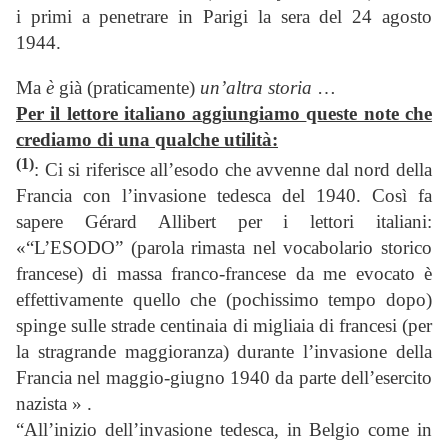
i primi a penetrare in Parigi la sera del 24 agosto
1944.
Ma
è
già (praticamente)
un’altra storia
…
Per il lettore italiano a
gg
iun
g
iamo
q
ueste note che
crediamo di una
q
ualche utilità:
(1)
: Ci si riferisce all’esodo che avvenne dal nord della
Francia con l’invasione tedesca del 1940. Così fa
sapere Gérard Allibert per i lettori italiani:
«“L’ESODO” (parola rimasta nel vocabolario storico
francese) di massa franco-francese da me evocato è
effettivamente quello che (pochissimo tempo dopo)
spinge sulle strade centinaia di migliaia di francesi (per
la stragrande maggioranza) durante l’invasione della
Francia nel maggio-giugno 1940 da parte dell’esercito
nazista » .
“All’inizio dell’invasione tedesca, in Belgio come in