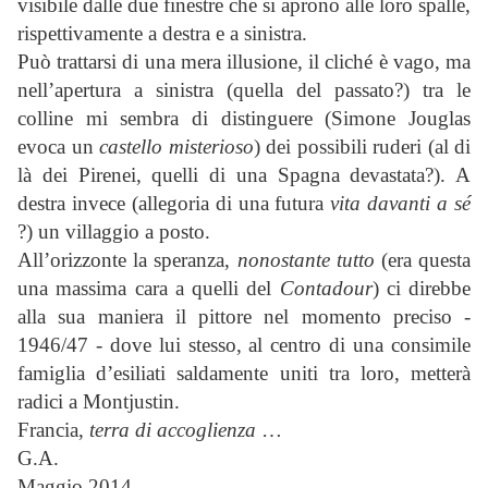
visibile dalle due finestre che si aprono alle loro spalle,
rispettivamente a destra e a sinistra.
Può trattarsi di una mera illusione, il cliché è vago, ma
nell’apertura a sinistra (quella del passato?) tra le
colline mi sembra di distinguere (Simone Jouglas
evoca un
castello misterioso
) dei possibili ruderi (al di
là dei Pirenei, quelli di una Spagna devastata?). A
destra invece (allegoria di una futura
vita davanti a sé
?) un villaggio a posto.
All’orizzonte la speranza,
nonostante tutto
(era questa
una massima cara a quelli del
Contadour
) ci direbbe
alla sua maniera il pittore nel momento preciso -
1946/47 - dove lui stesso, al centro di una consimile
famiglia d’esiliati saldamente uniti tra loro, metterà
radici a Montjustin.
Francia,
terra di accoglienza
…
G.A.
Maggio 2014