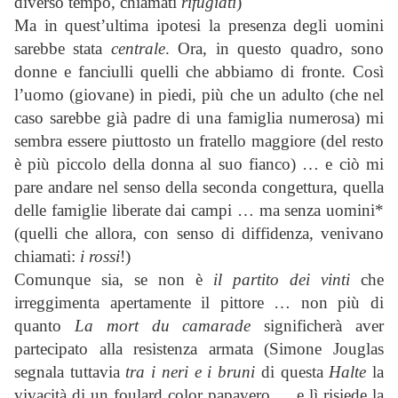
diverso tempo, chiamati
rifugiati
)
Ma in quest’ultima ipotesi la presenza degli uomini
sarebbe stata
centrale
. Ora, in questo quadro, sono
donne e fanciulli quelli che abbiamo di fronte. Così
l’uomo (giovane) in piedi, più che un adulto (che nel
caso sarebbe già padre di una famiglia numerosa) mi
sembra essere piuttosto un fratello maggiore (del resto
è più piccolo della donna al suo fianco) … e ciò mi
pare andare nel senso della seconda congettura, quella
delle famiglie liberate dai campi … ma senza uomini*
(quelli che allora, con senso di diffidenza, venivano
chiamati:
i rossi
!)
Comunque sia, se non è
il partito dei vinti
che
irreggimenta apertamente il pittore … non più di
quanto
La mort du camarade
significherà aver
partecipato alla resistenza armata (Simone Jouglas
segnala tuttavia
tra i neri e i bruni
di questa
Halte
la
vivacità di un foulard color papavero … e lì risiede la