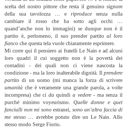
scelta del nostro pittore che resta il genuino signore
della sua tavolozza … e
riproduce
senza nulla
cambiare il rosso che ha sotto agli occhi …
quand’anche non lo immagini) se dunque non è il
partito è, perlomeno, il suo prender partito
al loro
fianco
che questa tela vuole chiaramente esprimere.
Mi corre qui il pensiero ai fratelli Le Nain e ad alcuni
loro quadri il cui soggetto non è la povertà dei
contadini - dei quali non ci viene nascosta la
condizione - ma la loro inalterabile dignità. Il
prendere
partito
di un uomo (mi manca la forza di scrivere
umanità
che è veramente una grande parola, a volte
incompresa) che ci
da
quindi
a vedere -
ma senza il
purché minimo voyeurismo.
Quelle donne e quei
fanciulli non mi sono
estranei,
sono un’altra faccia di
me stesso
… avrebbe potuto dire un Le Nain. Allo
stesso modo Serge Fiorio.