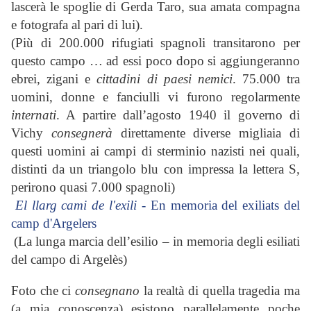
lascerà le spoglie di Gerda Taro, sua amata compagna
e fotografa al pari di lui).
(Più di 200.000 rifugiati spagnoli transitarono per
questo campo … ad essi poco dopo si aggiungeranno
ebrei, zigani e
cittadini di paesi nemici
. 75.000 tra
uomini, donne e fanciulli vi furono regolarmente
internati
. A partire dall’agosto 1940 il governo di
Vichy
consegnerà
direttamente diverse migliaia di
questi uomini ai campi di sterminio nazisti nei quali,
distinti da un triangolo blu con impressa la lettera S
,
perirono quasi 7.000 spagnoli)
El llarg cami de l'exili
- En memoria del exiliats del
camp d'Argelers
(La lunga marcia dell’esilio – in memoria degli esiliati
del campo di Argelès)
Foto che ci
consegnano
la realtà di quella tragedia ma
(a mia conoscenza) esistono parallelamente poche