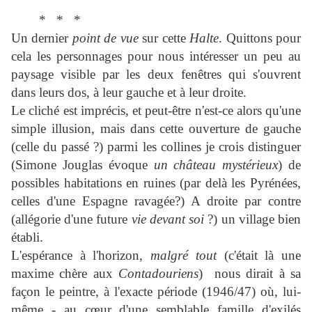
* * *
Un dernier
point de vue
sur cette
Halte
. Quittons pour
cela les personnages pour nous intéresser un peu au
paysage visible par les deux fenêtres qui s'ouvrent
dans leurs dos, à leur gauche et à leur droite.
Le cliché est imprécis, et peut-être n'est-ce alors qu'une
simple illusion, mais dans cette ouverture de gauche
(celle du passé ?) parmi les collines je crois distinguer
(Simone Jouglas évoque
un château mystérieux
) de
possibles habitations en ruines (par delà les Pyrénées,
celles d'une Espagne ravagée?) A droite par contre
(allégorie d'une future
vie devant soi
?) un village bien
établi.
L'espérance à l'horizon,
malgré tout
(c'était là une
maxime chère aux
Contadouriens
) nous dirait à sa
façon le peintre, à l'exacte période (1946/47) où, lui-
même - au cœur d'une semblable famille d'exilés