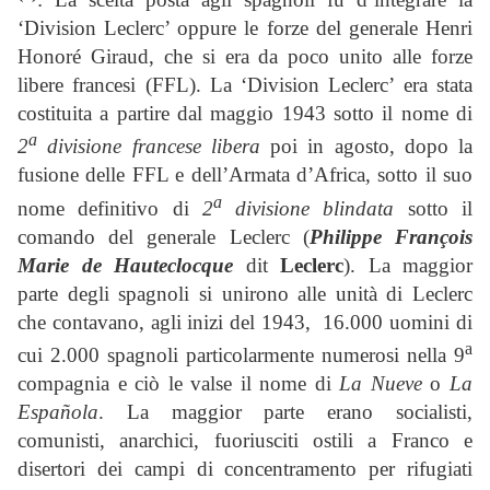
‘Division Leclerc’ oppure le forze del generale Henri
Honoré Giraud, che si era da poco unito alle forze
libere francesi (FFL). La ‘Division Leclerc’ era stata
costituita a partire dal maggio 1943 sotto il nome di
a
2
divisione francese libera
poi in agosto, dopo la
fusione delle FFL e dell’Armata d’Africa, sotto il suo
a
nome definitivo di
2
divisione blindata
sotto il
comando del generale Leclerc (
Philippe François
Marie de Hauteclocque
dit
Leclerc
). La maggior
parte degli spagnoli si unirono alle unità di Leclerc
che contavano, agli inizi del 1943, 16.000 uomini di
a
cui 2.000 spagnoli particolarmente numerosi nella 9
compagnia e ciò le valse il nome di
La Nueve
o
La
Española
. La maggior parte erano socialisti,
comunisti, anarchici, fuoriusciti ostili a Franco e
disertori dei campi di concentramento per rifugiati