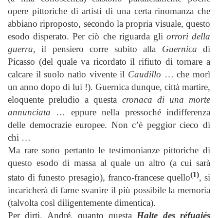
opere pittoriche di artisti di una certa rinomanza che
abbiano riproposto, secondo la propria visuale, questo
esodo disperato. Per ciò che riguarda gli
orrori della
guerra
, il pensiero corre subito alla
Guernica
di
Picasso (del quale va ricordato il rifiuto di tornare a
calcare il suolo natìo vivente il
Caudillo
… che morì
un anno dopo di lui !). Guernica dunque, città martire,
eloquente preludio a questa
cronaca di una morte
annunciata
… eppure nella pressoché indifferenza
delle democrazie europee. Non c’è peggior cieco di
chi …
Ma rare sono pertanto le testimonianze pittoriche di
questo esodo di massa al quale un altro (a cui sarà
(1)
stato di funesto presagio), franco-francese quello
, si
incaricherà di farne svanire il più possibile la memoria
(talvolta così diligentemente dimentica).
Per dirti, André, quanto questa
Halte des réfugiés