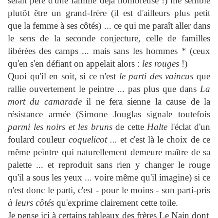
serait père d'une famille déjà nombreuse !) me semble
plutôt être un grand-frère (il est d'ailleurs plus petit
que la femme à ses côtés) ... ce qui me paraît aller dans
le sens de la seconde conjecture, celle de familles
libérées des camps ... mais sans les hommes * (ceux
qu'en s'en défiant on appelait alors :
les
rouges
!)
Quoi qu'il en soit, si ce n'est
le parti des vaincus
que
rallie ouvertement le peintre ... pas plus que dans
La
mort du camarade
il ne fera sienne la cause de la
résistance armée (Simone Jouglas signale toutefois
parmi les noirs et les bruns
de cette
Halte
l'éclat d'un
foulard couleur
coquelicot ...
et c'est là le choix de ce
même peintre qui naturellement demeure maître de sa
palette ... et reproduit sans rien y changer le rouge
qu'il a sous les yeux ... voire même qu'il imagine) si ce
n'est donc le parti, c'est - pour le moins - son parti-pris
à leurs
côtés
qu'exprime clairement cette toile.
Je pense ici à certains tableaux des frères Le Nain dont