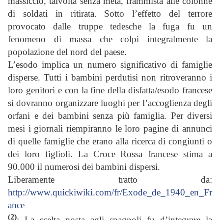
massiccio, talvolta senza meta, frammista alle colonne
di soldati in ritirata. Sotto l’effetto del terrore
provocato dalle truppe tedesche la fuga fu un
fenomeno di massa che colpì integralmente la
popolazione del nord del paese.
L’esodo implica un numero significativo di famiglie
disperse. Tutti i bambini perdutisi non ritroveranno i
loro genitori e con la fine della disfatta/esodo francese
si dovranno organizzare luoghi per l’accoglienza degli
orfani e dei bambini senza più famiglia. Per diversi
mesi i giornali riempiranno le loro pagine di annunci
di quelle famiglie che erano alla ricerca di congiunti o
dei loro figlioli. La Croce Rossa francese stima a
90.000 il numerosi dei bambini dispersi.
Liberamente tratto da:
http://www.quickiwiki.com/fr/Exode_de_1940_en_Fr
ance
(2)
: La scelta posta agli spagnoli fu d’integrare la