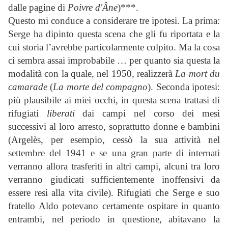
dalle pagine di
Poivre d'Âne
)***.
Questo mi conduce a considerare tre ipotesi. La prima:
Serge ha dipinto questa scena che gli fu riportata e la
cui storia l’avrebbe particolarmente colpito. Ma la cosa
ci sembra assai improbabile … per quanto sia questa la
modalità con la quale, nel 1950, realizzerà
La mort du
camarade
(
La morte del compagno
). Seconda ipotesi:
più plausibile ai miei occhi, in questa scena trattasi di
rifugiati
liberati
dai campi nel corso dei mesi
successivi al loro arresto, soprattutto donne e bambini
(Argelès, per esempio, cessò la sua attività nel
settembre del 1941 e se una gran parte di internati
verranno allora trasferiti in altri campi, alcuni tra loro
verranno giudicati sufficientemente inoffensivi da
essere resi alla vita civile). Rifugiati che Serge e suo
fratello Aldo potevano certamente ospitare in quanto
entrambi, nel periodo in questione, abitavano la