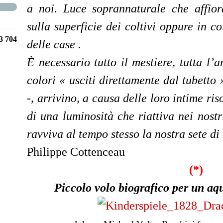
a noi. Luce soprannaturale che affiora
sulla superficie dei coltivi oppure in co
3 704
delle case .
È
necessario tutto il mestiere, tutta l’a
colori
«
usciti
dire
ttamente
d
al
tube
tto
-, arrivino, a causa delle loro intime ri
di una luminosità che riattiva nei nostr
ravviva al tempo stesso la nostra sete d
Philippe Cottenceau
(*)
Piccolo volo biografico per un aq