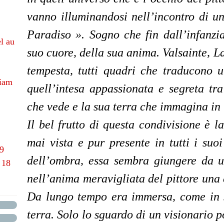
vanno illuminandosi nell’incontro di u
Paradis
o
».
Sogno che fin dall’infanz
l au
suo cuore, della sua anima. Valsainte, L
tempesta, tutti quadri che traducono u
hiam
quell’intesa appassionata e segreta t
che vede e la sua terra che immagina in 
Il bel frutto di questa condivisione è 
mai vista e pur presente in tutti i suo
69
dell’ombra, essa sembra giungere da u
 18
nell’anima meravigliata del pittore una 
Da lungo tempo era immersa, come in s
terra. Solo lo sguardo di un visionario 