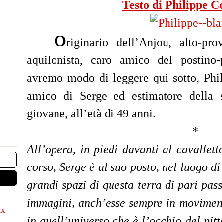
Testo di Philippe C
O
riginario dell’Anjou, alto-pr
aquilonista, caro amico del postin
avremo modo di leggere qui sotto, Phi
amico di Serge ed estimatore della 
giovane, all’età di 49 anni.
*
All’opera, in piedi davanti al cavalletto
corso, Serge è al suo posto, nel luogo 
grandi spazi di questa terra di pari pass
immagini, anch’esse sempre in moviment
ux
in quell’universo che è l’occhio del pitto