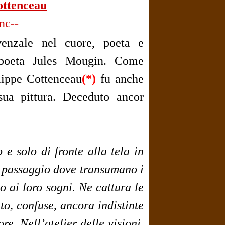
ottenceau
ovenzale nel cuore, poeta e
o-poeta Jules Mougin. Come
lippe Cottenceau
(*)
fu anche
sua pittura. Deceduto ancor
 e solo di fronte alla tela in
di passaggio dove transumano i
o ai loro sogni. Ne cattura le
o, confuse, ancora indistinte
re. Nell’atelier delle visioni,