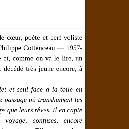
e cœur, poète et cerf-voliste
 Philippe Cottenceau — 1957-
et, comme on va le lire, un
st décédé très jeune encore, à
t et seul face à la toile en
 de passage où transhument les
s que leurs rêves. Il en capte
n voyage, confuses, encore