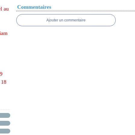
Commentaires
l au
Ajouter un commentaire
hiam
69
 18