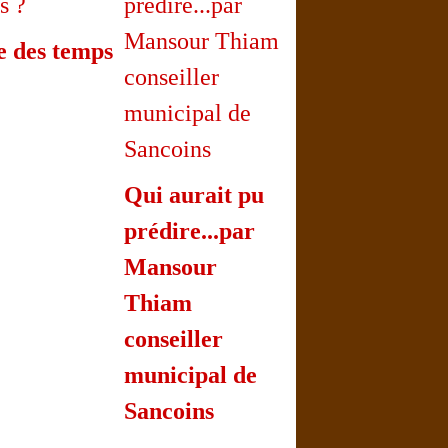
e des temps
Qui aurait pu
prédire...par
Mansour
Thiam
conseiller
municipal de
Sancoins