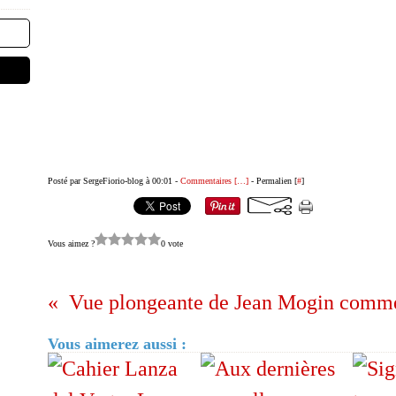
Posté par SergeFiorio-blog à 00:01 -
Commentaires [
…
]
- Permalien [
#
]
Vous aimez ?
0 vote
Vous aimerez aussi :