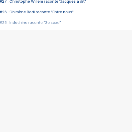
#27 : Christophe Willem raconte "Jacques a dit"
#26 : Chimène Badi raconte "Entre nous"
#25 : Indochine raconte "3e sexe"
#24 : Zaho raconte "C'est chelou"
#23 : Patrick Bruel raconte "Au café des délices"
#22 : Kyo raconte "Le chemin"
#21 : Nolwenn Leroy raconte "Cassé"
#20 : Patrick Hernandez raconte "Born to be alive"
#19 : Lorie raconte "Près de moi"
#18 : Michael Jones raconte "A nos actes manqués" (avec Jean-Jacque
#17 : Khaled raconte "Aïcha"
#16 : Corneille raconte "Parce qu'on vient de loin"
#15 : Indochine raconte "L'aventurier"